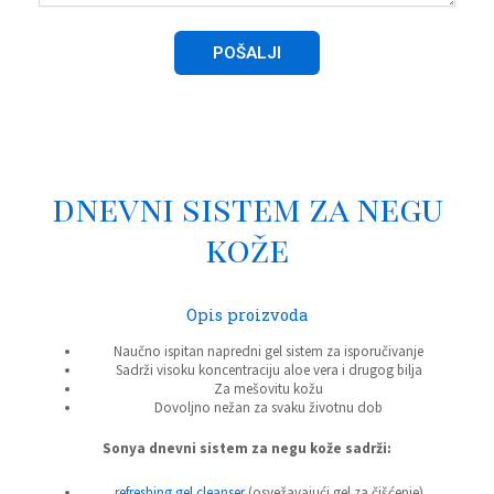
POŠALJI
dnevni sistem za negu
kože
Opis proizvoda
Naučno ispitan napredni gel sistem za isporučivanje
Sadrži visoku koncentraciju aloe vera i drugog bilja
Za mešovitu kožu
Dovoljno nežan za svaku životnu dob
Sonya dnevni sistem za negu kože sadrži:
r
efreshing gel cleanser
(osvežavajući gel za čišćenje)