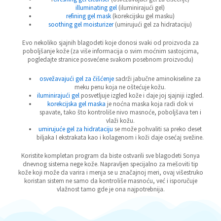
illuminating gel
(iluminirajući gel)
refining gel mask
(korekcijsku gel masku)
soothing gel moisturizer
(umirujući gel za hidrataciju)
Evo nekoliko sjajnih blagodeti koje donosi svaki od proizvoda za
poboljšanje kože (za više informacija o svim moćnim sastojcima,
pogledajte stranice posvećene svakom posebnom proizvodu)
osvežavajući
gel
za
čišćenje
sadrži jabučne aminokiseline za
meku penu koja ne oštećuje kožu.
iluminirajući
gel
posvetljuje izgled kože i daje joj sjajniji izgled.
korekcijska
gel
maska
je noćna maska koja radi dok vi
spavate, tako što kontroliše nivo masnoće, poboljšava ten i
vlaži kožu.
umirujuće
gel
za
hidrataciju
se može pohvaliti sa preko deset
biljaka I ekstrakata kao i kolagenom i koži daje osećaj svežine.
Koristite kompletan program da biste ostvarili sve blagodeti Sonya
dnevnog sistema nege kože. Napravljen specijalno za mešoviti tip
kože koji može da varira i menja se u značajnoj meri, ovaj višestruko
koristan sistem ne samo da kontroliše masnoću, već i isporučuje
vlažnost tamo gde je ona najpotrebnija.