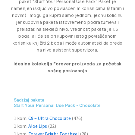
paket “Start Your Personal Use Pack”. Paket je
namenjen isključivo povlašćenim korisnicima (starim i
novim) i mogu ga kupiti samo jednom, jednu količinu
jer kupovina paketa istovremeno podrazumeva i
prelazak na sledeći nivo. Vrednost paketa je 1,5
boda, ali će se pri kupovini istog povlašćenom
korisniku knjižiti 2 boda i može automatski da pređe
na nivo asistent supervizora.
Idealna
kolekcija
Forever
proizvoda
za
početak
vašeg
poslovanja
Sadržaj paketa
Start Your Personal Use Pack - Chocolate
1 kom.
C9 – Ultra Chocolate
(476)
1 kom.
Aloe Lips
(22)
1 kom.
Forever Bright
Toothgel
(28)