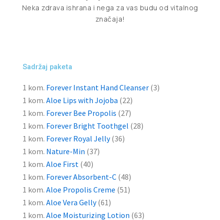
Neka zdrava ishrana i nega za vas budu od vitalnog
značaja!
Sadržaj paketa
1 kom.
Forever Instant Hand Cleanser
(3)
1 kom.
Aloe Lips with Jojoba
(22)
1 kom.
Forever Bee
Propolis
(27)
1 kom.
Forever Bright
Toothgel
(28)
1 kom.
Forever Royal Jelly
(36)
1 kom.
Nature-Min
(37)
1 kom.
Aloe First
(40)
1 kom.
Forever Absorbent-C
(48)
1 kom.
Aloe
Propolis
Creme
(51)
1 kom.
Aloe Vera
Gelly
(61)
1 kom.
Aloe Moisturizing Lotion
(63)