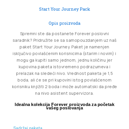
Start Your Journey Pack
Opis proizvoda
Spremni ste da postanete Forever poslovni
saradnik? Pridružite se sa samopouzdanjem uz naš
paket Start Your Journey. Paket je namenjen
isključivo povlašćenim korisnicima (starim i novim) i
mogu ga kupiti samo jednom, jednu količinu jer
kupovina paketa istovremeno podrazumeva i
prelazak na sledeći nivo. Vrednost paketa je 1,5
boda, ali će se pri kupovini istog povlašćenom
korisniku knjižiti 2 boda i može automatski da pređe
na nivo asistent supervizora.
Idealna
kolekcija
Forever
proizvoda
za
početak
vašeg
poslovanja
Sadržaj paketa