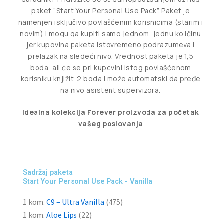
paket “Start Your Personal Use Pack”. Paket je
namenjen isključivo povlašćenim korisnicima (starim i
novim) i mogu ga kupiti samo jednom, jednu količinu
jer kupovina paketa istovremeno podrazumeva i
prelazak na sledeći nivo. Vrednost paketa je 1,5
boda, ali će se pri kupovini istog povlašćenom
korisniku knjižiti 2 boda i može automatski da pređe
na nivo asistent supervizora.
Idealna
kolekcija
Forever
proizvoda
za
početak
vašeg
poslovanja
Sadržaj paketa
Start Your Personal Use Pack - Vanilla
1 kom.
C9 –
Ultra Vanilla
(475)
1 kom.
Aloe Lips
(22)