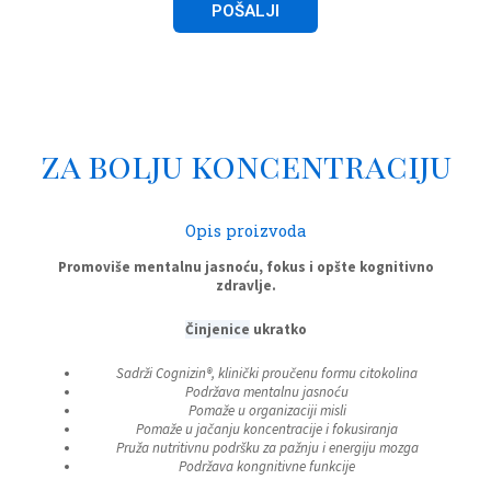
POŠALJI
za bolju koncentraciju
Opis proizvoda
Promoviše
mentalnu
jasnoću
,
fokus
i
opšte
kognitivno
zdravlje
.
Činjenice
ukratko
Sadrži
Cognizin
®,
klinički
proučenu
formu
citokolina
Podržava
mentalnu
jasnoću
Pomaže
u
organizaciji
misli
Pomaže
u
jačanju
koncentracije
i
fokusiranja
Pruža
nutritivnu
podršku
za
pažnju
i
energiju
mozga
Podržava
kongnitivne
funkcije