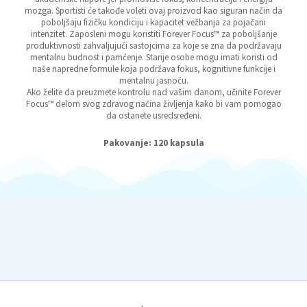
mozga. Sportisti će takođe voleti ovaj proizvod kao siguran način da
poboljšaju fizičku kondiciju i kapacitet vežbanja za pojačani
intenzitet. Zaposleni mogu koristiti Forever Focus™ za poboljšanje
produktivnosti zahvaljujući sastojcima za koje se zna da podržavaju
mentalnu budnost i pamćenje. Starije osobe mogu imati koristi od
naše napredne formule koja podržava fokus, kognitivne funkcije i
mentalnu jasnoću.
Ako želite da preuzmete kontrolu nad vašim danom, učinite Forever
Focus™ delom svog zdravog načina življenja kako bi vam pomogao
da ostanete usredsređeni.
Pakovanje: 120 kapsula