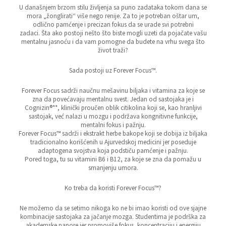
U današnjem brzom stilu življenja sa puno zadataka tokom dana se
mora „žonglirati“ više nego renije. Za to je potreban oštar um,
odlično pamćenje i precizan fokus da se urade svi potrebni
zadaci. Šta ako postoji nešto što biste mogli uzeti da pojačate vašu
mentalnu jasnoću i da vam pomogne da budete na vrhu svega što
život traži?
Sada postoji uz Forever Focus™.
Forever Focus sadrži naučnu mešavinu biljaka i vitamina za koje se
zna da povećavaju mentalnu svest. Jedan od sastojaka je i
Cognizin®**, klinički proučen oblik citikolina koji se, kao hranljivi
sastojak, već nalazi u mozgu i podržava kongnitivne funkcije,
mentalni fokus i pažnju.
Forever Focus™ sadrži i ekstrakt herbe bakope koji se dobija iz biljaka
tradicionalno korišćenih u Ajurvedskoj medicini jer poseduje
adaptogena svojstva koja podstiču pamćenje i pažnju.
Pored toga, tu su vitamini B6 i B12, za koje se zna da pomažu u
smanjenju umora.
Ko treba da koristi Forever Focus™?
Ne možemo da se setimo nikoga ko ne bi imao koristi od ove sjajne
kombinacije sastojaka za jačanje mozga. Studentima je podrška za
akademske napore jer promoviše fokus, koncentraciju i energiju