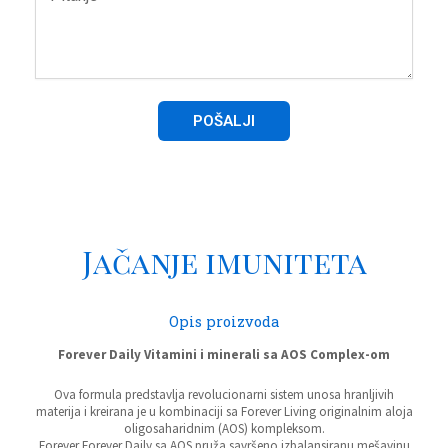
POŠALJI
Jačanje imuniteta
Opis proizvoda
Forever Daily Vitamini i minerali sa AOS Complex-om
Ova formula predstavlja revolucionarni sistem unosa hranljivih
materija i kreirana je u kombinaciji sa Forever Living originalnim aloja
oligosaharidnim (AOS) kompleksom.
Forever Forever Daily sa AOS pruža savršeno izbalansiranu mešavinu