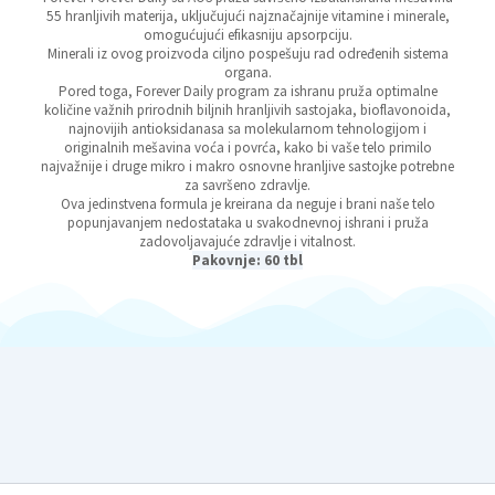
55 hranljivih materija, uključujući najznačajnije vitamine i minerale,
omogućujući efikasniju apsorpciju.
Minerali iz ovog proizvoda ciljno pospešuju rad određenih sistema
organa.
Pored toga, Forever Daily program za ishranu pruža optimalne
količine važnih prirodnih biljnih hranljivih sastojaka, bioflavonoida,
najnovijih antioksidanasa sa molekularnom tehnologijom i
originalnih mešavina voća i povrća, kako bi vaše telo primilo
najvažnije i druge mikro i makro osnovne hranljive sastojke potrebne
za savršeno zdravlje.
Ova jedinstvena formula je kreirana da neguje i brani naše telo
popunjavanjem nedostataka u svakodnevnoj ishrani i pruža
zadovoljavajuće zdravlje i vitalnost.
Pakovnje: 60 tbl