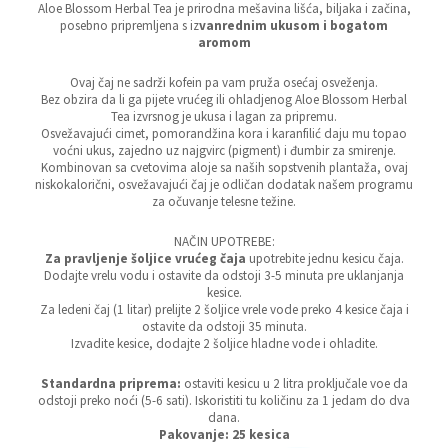
Aloe Blossom Herbal Tea je prirodna mešavina lišća, biljaka i začina,
posebno pripremljena s iz
vanrednim ukusom i bogatom
aromom
Ovaj čaj ne sadrži kofein pa vam pruža osećaj osveženja.
Bez obzira da li ga pijete vrućeg ili ohladjenog Aloe Blossom Herbal
Tea izvrsnog je ukusa i lagan za pripremu.
Osvežavajući cimet, pomorandžina kora i karanfilić daju mu topao
voćni ukus, zajedno uz najgvirc (pigment) i đumbir za smirenje.
Kombinovan sa cvetovima aloje sa naših sopstvenih plantaža, ovaj
niskokalorični, osvežavajući čaj je odličan dodatak našem programu
za očuvanje telesne težine.
NAČIN UPOTREBE:
Za
pravljenje
šoljice
vrućeg
čaja
upotrebite jednu kesicu čaja.
Dodajte vrelu vodu i ostavite da odstoji 3-5 minuta pre uklanjanja
kesice.
Za ledeni čaj (1 litar) prelijte 2 šoljice vrele vode preko 4 kesice čaja i
ostavite da odstoji 35 minuta.
Izvadite kesice, dodajte 2 šoljice hladne vode i ohladite.
Standardna priprema:
ostaviti kesicu u 2 litra proključale voe da
odstoji preko noći (5-6 sati). Iskoristiti tu količinu za 1 jedam do dva
dana.
Pakovanje: 25 kesica