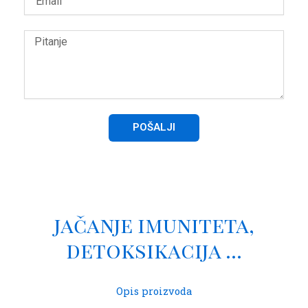
Message
POŠALJI
jačanje imuniteta,
detoksikacija ...
Opis proizvoda